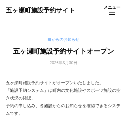
コ
ー
メニュー
五ヶ瀬町施設予約サイト
メ
ン
ニ
テ
ュ
ー
ン
ツ
町からのお知らせ
へ
ス
五ヶ瀬町施設予約サイトオープン
キ
2026年3月30日
b
ッ
y
プ
c
五ヶ瀬町施設予約サイトがオープンいたしました。
o
「施設予約システム」は町内の文化施設やスポーツ施設の空
n
t
き状況の確認、
a
予約の申し込み、各施設からのお知らせを確認できるシステ
c
ムです。
t
-