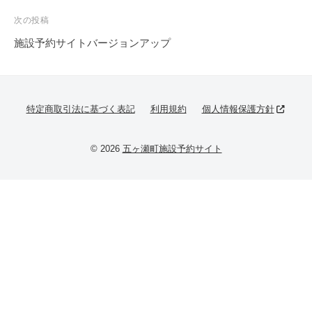
c
投
次の投稿
e
稿
施設予約サイトバージョンアップ
n
ナ
t
e
ビ
r
ゲ
特定商取引法に基づく表記
利用規約
個人情報保護方針
ー
シ
© 2026
五ヶ瀬町施設予約サイト
ョ
ン